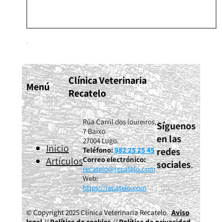
.
Clínica Veterinaria
Menú
Recatelo
Rúa Carril dos loureiros,
Síguenos
7 Baixo
en las
27004 Lugo.
Inicio
redes
Teléfono:
982 25 25 45
Artículos
Correo electrónico:
sociales
.
recatelo@recatelo.com
Web:
https://recatelo.com
© Copyright 2025 Clínica Veterinaria Recatelo.
Aviso
legal
//
Política de cookies
//
Política de privacidad