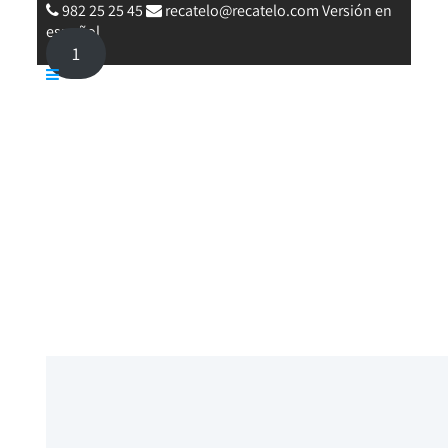
982 25 25 45
recatelo@recatelo.com
Versión en
español
1