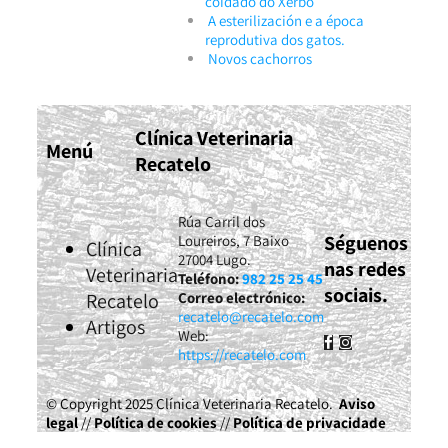
coidado do Xerbo
A esterilización e a época
reprodutiva dos gatos.
Novos cachorros
Clínica Veterinaria
Menú
Recatelo
Rúa Carril dos
Séguenos
Loureiros, 7 Baixo
Clínica
27004 Lugo.
nas redes
Veterinaria
Teléfono:
982 25 25 45
sociais.
Recatelo
Correo electrónico:
recatelo@recatelo.com
Artigos
Web:
https://recatelo.com
© Copyright 2025 Clínica Veterinaria Recatelo.
Aviso
legal
//
Política de cookies
//
Política de privacidade