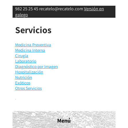
982 25 25 45
recatelo@recatelo.com
Versión en
galego
Servicios
Medicina Preventiva
Medicina Interna
Cirugía
Laboratorio
Diagnóstico por Imagen
Hospitalización
Nutrición
Exóticos
Otros Servicios
.
Menú